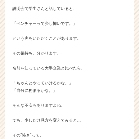
ベ
説明会で学生さんと話していると、
ン
チ
「ベンチャーって少し怖いです。」
ャ
ー・
成
という声をいただくことがあります。
長
企
その気持ち、分かります。
業
か
名前を知っている大手企業と比べたら、
ら
ス
「ちゃんとやっていけるかな。」
カ
ウ
「自分に務まるかな。」
ト
が
そんな不安もありますよね。
届
く
でも、少しだけ見方を変えてみると…
就
活
その"怖さ"って、
サ