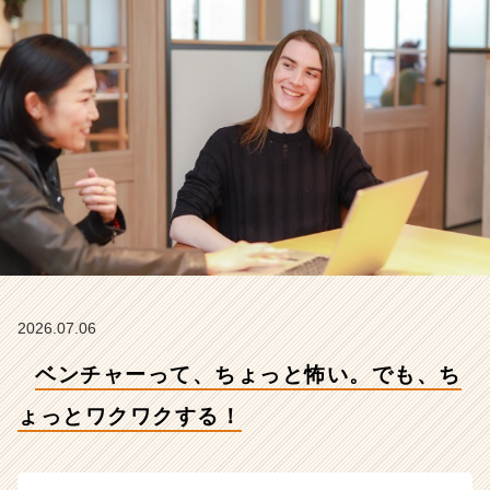
ワ
ク
ワ
ク
す
る！
【株
式
会
社
こ
れ
か
ら
の
2026.07.06
タ
ベンチャーって、ちょっと怖い。でも、ち
イ
ム
ょっとワクワクする！
ラ
イ
ン】
|