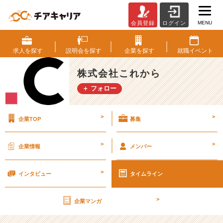
MENU
会員登録
ログイン
ベ
ン
チ
求人を
探す
説明会を
探す
企業を
探す
就職
イベント
ャ
ー
株式会社これから
っ
＋ フォロー
て、
ち
ょ
>
>
企業TOP
募集
っ
と
怖
>
>
企業情報
メンバー
い。
で
>
も、
インタビュー
タイムライン
ち
ょ
>
企業マンガ
っ
と