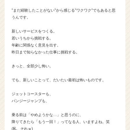
イ
ト
"まだ経験したことがない"から感じる"ワクワク"でもあると思
チ
うんです。
ア
キ
新しいサービスをつくる。
ャ
若いうちから挑戦する。
リ
年齢に関係なく意見を出す。
ア
（C
昨日まで知らなかった仕事に挑戦する。
h
e
きっと、全部少し怖い。
e
r
でも、新しいことって、だいたい最初は怖いものです。
C
a
ジェットコースターも、
r
e
バンジージャンプも、
e
r）
乗る前は「やめようかな…」と思うのに、
降りてきたら「もう一回！」ってなる人、いますよね。笑
(私、それｗ)