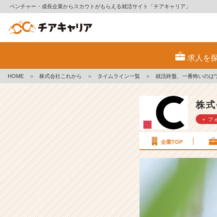
ベンチャー・成長企業からスカウトがもらえる就活サイト「チアキャリア」
就
活
求人を
終
盤、
HOME
＞
株式会社これから
＞
タイムライン一覧
＞
就活終盤、一番怖いのは"
一
番
怖
株式
い
＋ フ
の
は"決
め
企業TOP
ら
れ
な
い"こ
と。
【株
式