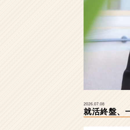
会
社
こ
れ
か
ら
の
タ
イ
ム
ラ
イ
ン】
|
ベ
ン
チ
2026.07.08
ャ
就活終盤、
ー・
成
長