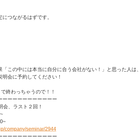
、
定につながるはずです。
果「この中には本当に自分に合う会社がない！」と思った人は
説明会に予約してください！
】で終わっちゃうので！！
ーーーーーーーーーーーー
説明会、ラスト２回！
~
0~
r.jp/company/seminar/2944
ーーーーーーーーーーーー