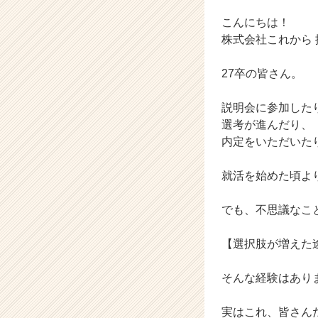
企
業
こんにちは！
か
株式会社これから
ら
ス
27卒の皆さん。
カ
ウ
説明会に参加した
ト
が
選考が進んだり、
届
内定をいただいた
く
就
就活を始めた頃よ
活
サ
でも、不思議なこ
イ
ト
チ
【選択肢が増えた
ア
キ
そんな経験はあり
ャ
リ
実はこれ、皆さん
ア