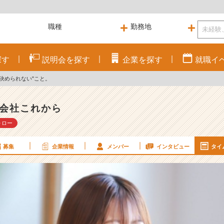
探す
説明会を
探す
企業を
探す
就職
イ
決められない"こと。
会社これから
ォロー
募集
企業情報
メンバー
インタビュー
タイ