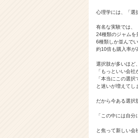
（C
心理学には、「選
h
e
e
有名な実験では、
r
24種類のジャム
C
6種類しか並んで
a
約10倍も購入率
r
e
選択肢が多いほど
e
r）
「もっといい会社
「本当にこの選択
と迷いが増えてし
だから今ある選択
「この中には自分
と焦って新しい会