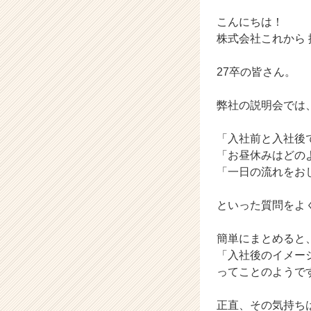
ベ
ン
こんにちは！
チ
株式会社これから
ャ
ー・
27卒の皆さん。
成
長
弊社の説明会では
企
業
か
「入社前と入社後
ら
「お昼休みはどの
ス
「一日の流れをお
カ
ウ
といった質問をよ
ト
が
届
簡単にまとめると
く
「入社後のイメー
就
ってことのようで
活
サ
正直、その気持ち
イ