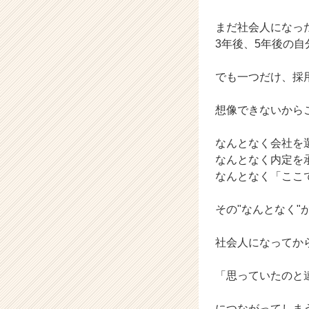
ト
まだ社会人になっ
チ
ア
3年後、5年後の
キ
ャ
でも一つだけ、採
リ
ア
想像できないから
（C
h
なんとなく会社を
e
e
なんとなく内定を
r
なんとなく「ここ
C
a
その"なんとなく"
r
e
社会人になってか
e
r）
「思っていたのと
につながってしま