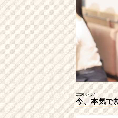
も
し
れ
な
い。
【株
式
会
社
こ
れ
か
ら
の
タ
イ
ム
2026.07.07
ラ
今、本気で
イ
ン】
|