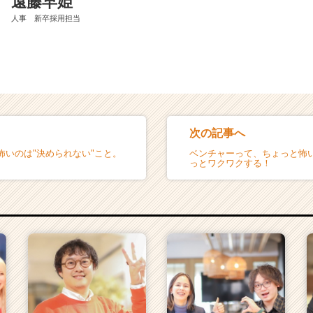
遠藤早姫
人事 新卒採用担当
次の記事へ
怖いのは"決められない"こと。
ベンチャーって、ちょっと怖
っとワクワクする！