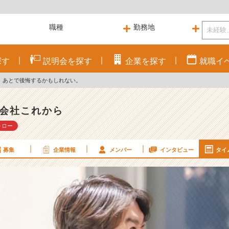
探す
説明会を
探す
企業を
探す
就職
イ
、あとで後悔するかもしれない。
会社これから
ォロー
募集
企業情報
メンバー
インタビュー
タイ