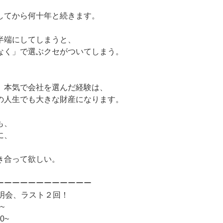
してから何十年と続きます。
半端にしてしまうと、
なく」で選ぶクセがついてしまう。
、本気で会社を選んだ経験は、
の人生でも大きな財産になります。
も、
に、
き合って欲しい。
ーーーーーーーーーーーー
説明会、ラスト２回！
~
0~