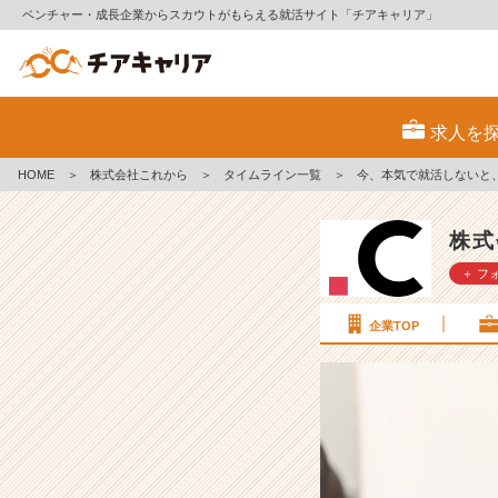
ベンチャー・成長企業からスカウトがもらえる就活サイト「チアキャリア」
今、
本
求人を
気
で
HOME
＞
株式会社これから
＞
タイムライン一覧
＞
今、本気で就活しないと
就
活
し
株式
な
＋ フ
い
と、
あ
企業TOP
と
で
後
悔
す
る
か