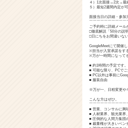
イ
４）1次面接→2次→最
ト
５）最短2週間内定が
チ
面接当日の詳細・参加
ア
￣￣￣￣￣￣￣￣￣￣
キ
ご予約時に詳細メール
ャ
□徹底解説「50分の
□日にちをお間違いな
リ
ア
GoogleMeetにて開催
（C
※担当が入室承諾をす
h
※万が一時間になって
e
■ 約1時間の予定です。
e
■ 可能な限り、PCで
r
■ PC以外は事前にGo
C
■ 服装自由
a
※万が一、日程変更や
r
e
こんな方はぜひ。
e
￣￣￣￣￣￣￣￣￣￣
r）
■ 営業、コンサルに興
■ 人材業界、観光業界
■ 圧倒的な人間力集
■ 裁量権が大きいベ