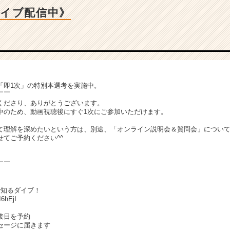
カイブ配信中》
「即1次」の特別本選考を実施中。
￣￣
くださり、ありがとうございます。
中のため、動画視聴後にすぐ1次にご参加いただけます。
て理解を深めたいという方は、別途、「オンライン説明会＆質問会」につい
てご予約ください^^
￣￣
で知るダイブ！
I6hEjI
接日を予約
セージに届きます