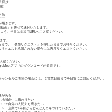
終面接
可能
方法
￣￣
が届きます。
説明動画」も併せて送付いたします。
いよう、当日は参加用URLへご入室ください。
します。
るまで、「参加リクエスト」を押したままでお待ちください。
もリクエスト承認されない場合には再度リクエストください。
ご入室ください。
ogleMeetアプリのダウンロードが必須です。
キャンセルご希望の場合には、２営業日前までを目安にご対応ください。
￣￣
味がある
、地域創生に携わりたい
団の中で自分の人間力も磨きたい
ンチャー企業で1年目からどんどん力をつけていきたい