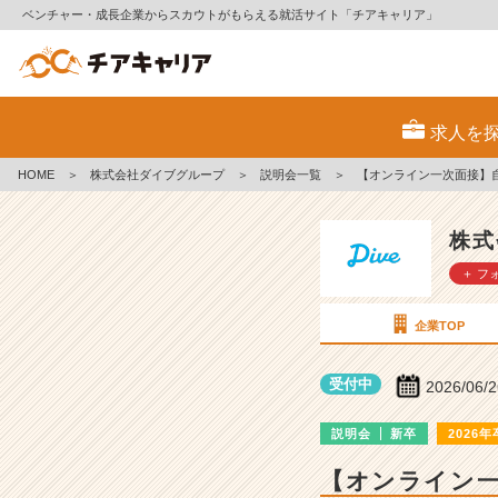
ベンチャー・成長企業からスカウトがもらえる就活サイト「チアキャリア」
株
式
求人を
会
社
HOME
＞
株式会社ダイブグループ
＞
説明会一覧
＞
【オンライン一次面接】
ダ
イ
ブ
株式
グ
＋ フ
ル
ー
プ
企業TOP
の
説
受付中
2026/06/
明
会
説明会
新卒
2026年
詳
細
【オンライン
|