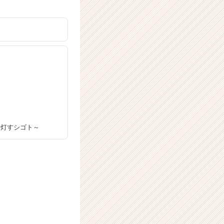
を灯すシゴト～