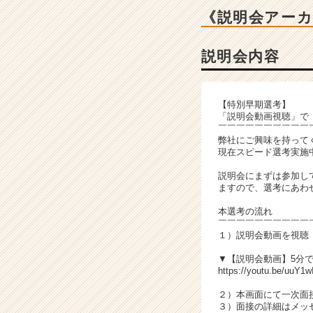
ベ
《説明会アー
ン
チ
ャ
説明会内容
ー・
成
長
【特別早期選考】
企
「説明会動画視聴」で
業
￣￣￣￣￣￣￣￣￣￣
か
弊社にご興味を持って
現在スピード選考実施
ら
ス
説明会にまずは参加し
カ
ますので、選考にあわせ
ウ
本選考の流れ
ト
￣￣￣￣￣￣￣￣￣￣
が
１）説明会動画を視聴
届
く
▼【説明会動画】5分
https://youtu.be/uuY1w
就
活
２）本画面にて一次面
サ
３）面接の詳細はメッ