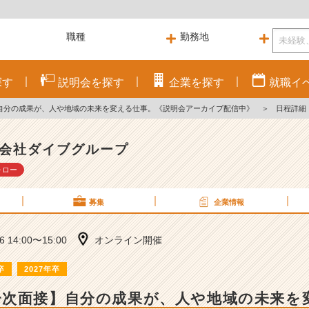
探す
説明会を
探す
企業を
探す
就職
イ
自分の成果が、人や地域の未来を変える仕事。《説明会アーカイブ配信中》
＞
日程詳細
会社ダイブグループ
ォロー
募集
企業情報
26 14:00〜15:00
オンライン開催
卒
2027年卒
一次面接】自分の成果が、人や地域の未来を