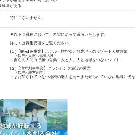
ジメントや事業企画をやってみたい
り興味がある
特にございません。
▼以下２職種において、希望に沿って選考いたします。
詳しくは募集要項をご覧ください。
(１)【観光HR事業】ホテル・旅館など観光地へのリゾート人材営業
〈観光×人材×地域活性〉
～自らの人間力で勝つ営業！人と人、人と地域をつなぐシゴト～
(２)【地方創生事業】グランピング施設の運営
〈観光×地方創生〉
～まだ知られていない地域の魅力を高めまだ知られていない地域に光