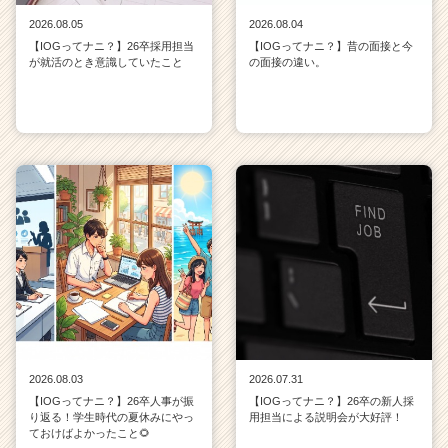
2026.08.05
2026.08.04
【IOGってナニ？】26卒採用担当
【IOGってナニ？】昔の面接と今
が就活のとき意識していたこと
の面接の違い。
2026.08.03
2026.07.31
【IOGってナニ？】26卒人事が振
【IOGってナニ？】26卒の新人採
り返る！学生時代の夏休みにやっ
用担当による説明会が大好評！
ておけばよかったこと🌻