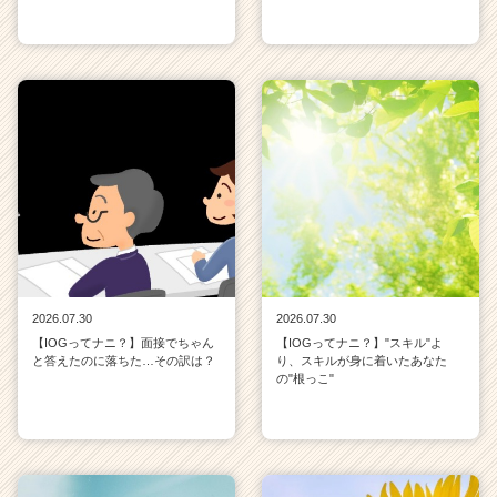
2026.07.30
2026.07.30
【IOGってナニ？】面接でちゃん
【IOGってナニ？】"スキル"よ
と答えたのに落ちた…その訳は？
り、スキルが身に着いたあなた
の"根っこ"