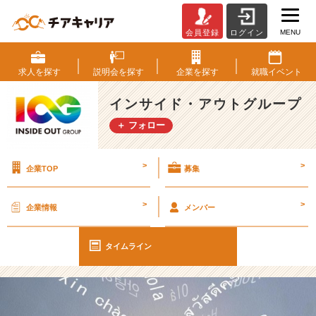
MENU
会員登録
ログイン
【I
O
G
求人を
探す
説明会を
探す
企業を
探す
就職
イベント
っ
て
インサイド・アウトグループ
ナ
＋ フォロー
ニ？】
言
語
>
>
企業TOP
募集
化
力
を
>
>
企業情報
メンバー
高
め
る
タイムライン
コ
ツ
【イ
ン