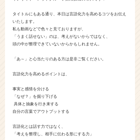
ー・
成
タイトルにもある通り、本日は言語化力を高めるコツをお伝え
長
いたします。
企
私も動画などで色々と見ておりますが、
業
「うまく話せない」のは、考えがないからではなく、
か
頭の中が整理できていないからかもしれません。
ら
ス
カ
「あ～」と心当たりのある方は是非ご覧ください。
ウ
ト
言語化力を高めるポイントは、
が
届
事実と感情を分ける
く
「なぜ？」を掘り下げる
就
具体と抽象を行き来する
活
サ
自分の言葉でアウトプットする
イ
ト
言語化とは話す力ではなく、
チ
「考えを整理し、相手に伝わる形にする力」
ア