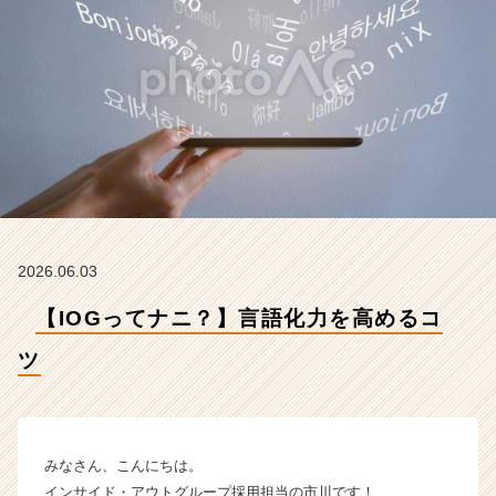
サ
イ
ド・
ア
ウ
ト
グ
ル
ー
プ
の
タ
2026.06.03
イ
ム
【IOGってナニ？】言語化力を高めるコ
ラ
イ
ツ
ン】
|
ベ
ン
みなさん、こんにちは。
チ
インサイド・アウトグループ採用担当の市川です！
ャ