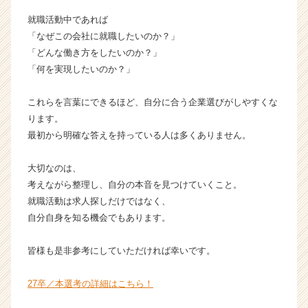
キ
就職活動中であれば
ャ
「なぜこの会社に就職したいのか？」
リ
ア
「どんな働き方をしたいのか？」
（C
「何を実現したいのか？」
h
e
これらを言葉にできるほど、自分に合う企業選びがしやすくな
e
ります。
r
最初から明確な答えを持っている人は多くありません。
C
a
r
大切なのは、
e
考えながら整理し、自分の本音を見つけていくこと。
e
就職活動は求人探しだけではなく、
r）
自分自身を知る機会でもあります。
皆様も是非参考にしていただければ幸いです。
27卒／本選考の詳細はこちら！