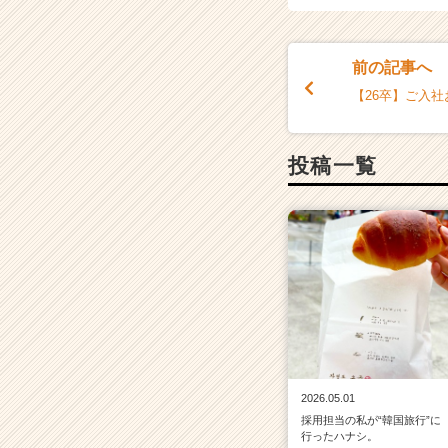
a
r
e
前の記事へ
e
r）
【26卒】ご入
投稿一覧
2026.05.01
採用担当の私が“韓国旅行”に
行ったハナシ。