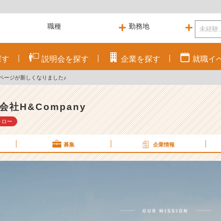
探す
説明会を
探す
企業を
探す
就職
イ
ームページが新しくなりました♪
会社H&Company
ォロー
募集
企業情報