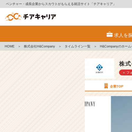
ベンチャー・成長企業からスカウトがもらえる就活サイト「チアキャリア」
H
&
求人を
C
o
HOME
＞
株式会社H&Company
＞
タイムライン一覧
＞
H&Companyのホ
m
p
a
株式
n
＋ フ
y
の
ホ
企業TOP
ー
ム
ペ
ー
ジ
が
新