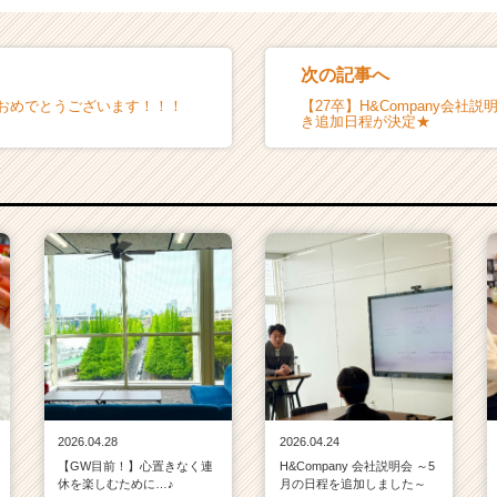
次の記事へ
社おめでとうございます！！！
【27卒】H&Company会社
き追加日程が決定★
2026.04.28
2026.04.24
【GW目前！】心置きなく連
H&Company 会社説明会 ～5
休を楽しむために…♪
月の日程を追加しました～