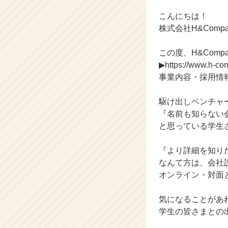
の
タ
こんにちは！
イ
株式会社H&Comp
ム
ラ
この度、H&Com
イ
▶https://www.h-com
ン】
事業内容・採用情
|
ベ
ン
駆け出しベンチャ
チ
『名前も知らない
ャ
と思っている学生
ー・
成
『より詳細を知り
長
なんて方は、会社
企
業
オンライン・対面
か
ら
気になることがあ
ス
学生の皆さまとの
カ
ウ