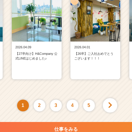
2026.04.09
2026.04.01
【27卒向け】H&Company 公
【26卒】ご入社おめでとう
式LINEはじめました♪
ございます！！！
1
2
3
4
5
仕事をみる