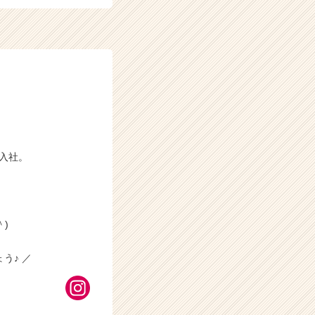
に入社。
)
う♪ ／