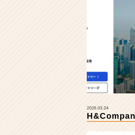
し
く
な
り
ま
し
た
♪
【株
式
会
社
H
&
C
o
m
2026.03.24
p
H&Comp
a
n
y