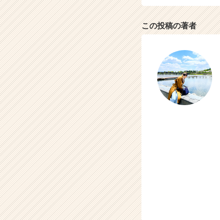
ト
が
この投稿の著者
届
く
就
活
サ
イ
ト
チ
ア
キ
ャ
リ
ア
（C
h
e
e
r
C