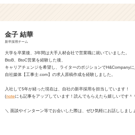
金子 結華
新卒採用チーム
大学を卒業後、3年間は大手人材会社で営業職に就いていました。
BtoB、BtoC営業を経験した後、
キャリアチェンジを希望し、ライターのポジションでH&Company
自社媒体【工事士.com】の求人原稿作成を経験しました。
入社して5年が経った現在は、自社の新卒採用を担当しています！
(
note
にも記事をアップしています！読んでもらえたら嬉しいです＾＾
＼ 面談やインターン等でお会いした際は、ぜひ気軽にお話ししましょ