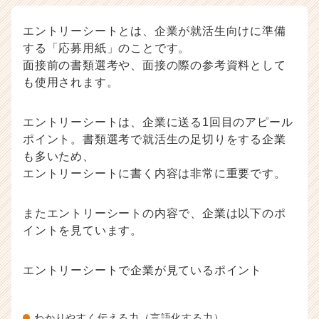
キ
ャ
エントリーシートとは、企業が就活生向けに準備
リ
する「応募用紙」のことです。
ア
面接前の書類選考や、面接の際の参考資料として
（C
も使用されます。
h
e
e
エントリーシートは、企業に送る1回目のアピール
r
ポイント。書類選考で就活生の足切りをする企業
C
も多いため、
a
r
エントリーシートに書く内容は非常に重要です。
e
e
またエントリーシートの内容で、企業は以下のポ
r）
イントを見ています。
エントリーシートで企業が見ているポイント
わかりやすく伝える力（言語化する力）