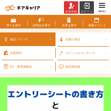
MENU
会員登録
ログイン
エ
ン
ト
求人を
探す
説明会を
探す
企業を
探す
就職
イベント
リ
ー
シ
就活ノウハウ
先輩の就活
ー
ト
企業研究
スペシャル
コンテンツ
の
書
き
ES・選考
体験談
就活用語集
方
と
4
つ
の
ポ
イ
ン