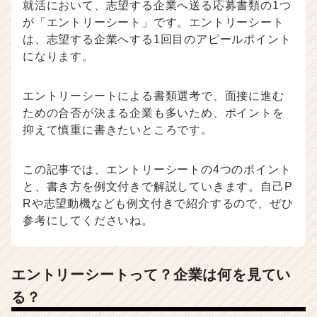
就活において、志望する企業へ送る応募書類の1つ
ー・
が「エントリーシート」です。エントリーシート
成
は、志望する企業へする1回目のアピールポイント
長
になります。
企
業
か
エントリーシートによる書類選考で、面接に進む
ら
ための合否が決まる企業も多いため、ポイントを
ス
抑えて慎重に書きたいところです。
カ
ウ
ト
この記事では、エントリーシートの4つのポイント
が
と、書き方を例文付きで解説していきます。自己P
届
Rや志望動機なども例文付きで紹介するので、ぜひ
く
参考にしてくださいね。
就
活
サ
イ
エントリーシートって？企業は何を見てい
ト
る？
チ
ア