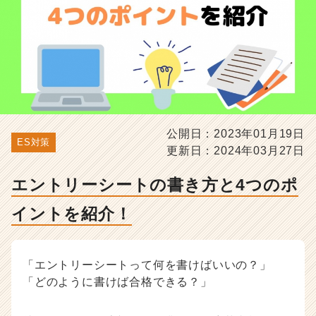
ト
を
紹
介！
-
選
考
対
策・
公開日：2023年01月19日
就
ES対策
更新日：2024年03月27日
活
ノ
ウ
エントリーシートの書き方と4つのポ
ハ
イントを紹介！
ウ
記
事
|
「エントリーシートって何を書けばいいの？」
ベ
「どのように書けば合格できる？」
ン
チ
ャ