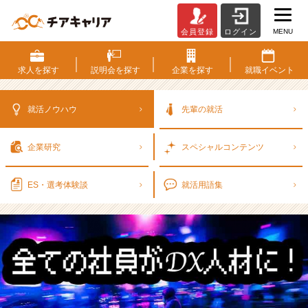
MENU
会員登録
ログイン
全
て
の
求人を
探す
説明会を
探す
企業を
探す
就職
イベント
社
員
が
就活ノウハウ
先輩の就活
D
X
企業研究
スペシャル
コンテンツ
人
材
に！
ES・選考
体験談
就活用語集
そ
ん
な
時
代
が
来
る