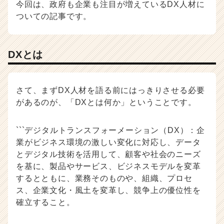
今回は、政府も企業も注目が増えているDX人材に
長
ついての記事です。
企
業
か
ら
DXとは
ス
カ
ウ
さて、まずDX人材を語る前にはっきりさせる必要
ト
があるのが、「DXとは何か」ということです。
が
届
く
```デジタルトランスフォーメーション（DX）：企
就
業がビジネス環境の激しい変化に対応し、データ
活
とデジタル技術を活用して、顧客や社会のニーズ
サ
を基に、製品やサービス、ビジネスモデルを変革
イ
ト
するとともに、業務そのものや、組織、プロセ
チ
ス、企業文化・風土を変革し、競争上の優位性を
ア
確立すること。
キ
ャ