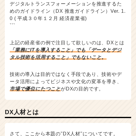
リ
デジタルトランスフォーメーションを推進するた
ア
めのガイドライン（DX 推進ガイドライン）Ver. 1.
（C
0 ( 平成３０年１２月 経済産業省)
h
```
e
e
r
上記の経産省の例で注目して欲しいのは、DXとは
C
「業務にITを導入すること」でも「データとデジ
a
タル技術を活用すること」でもないこと。
r
e
e
技術の導入は目的ではなく手段であり、技術やデ
r）
ータ活用によってビジネスや文化の変革を導き、
市場で優位にたつこと
がDXの目的です。
DX人材とは
さて、ここから本題の"DX人材"についてです。