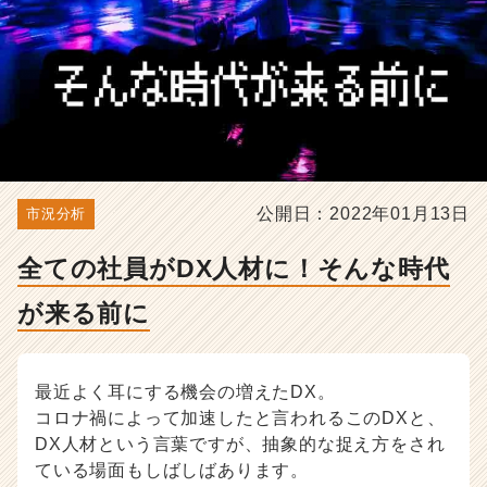
前
に
-
選
考
対
策・
就
活
ノ
公開日：2022年01月13日
市況分析
ウ
ハ
全ての社員がDX人材に！そんな時代
ウ
記
が来る前に
事
|
ベ
最近よく耳にする機会の増えたDX。
ン
チ
コロナ禍によって加速したと言われるこのDXと、
ャ
DX人材という言葉ですが、抽象的な捉え方をされ
ー・
ている場面もしばしばあります。
成