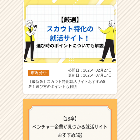
ア
（C
h
e
e
r
C
a
r
e
公開日：2026年02月27日
e
市況分析
更新日：2026年07月17日
r）
【最新版】スカウト特化就活サイトおすすめ8
選！選び方のポイントも解説