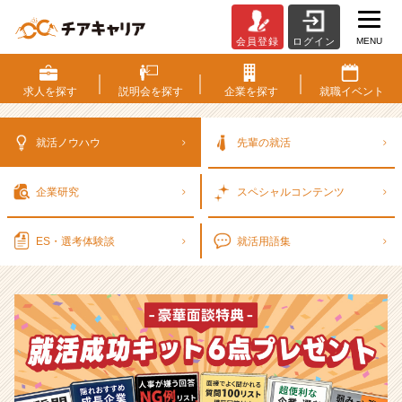
MENU
会員登録
ログイン
選
考
対
求人を
探す
説明会を
探す
企業を
探す
就職
イベント
策・
就
活
就活ノウハウ
先輩の就活
ノ
ウ
企業研究
スペシャル
コンテンツ
ハ
ウ
記
ES・選考
体験談
就活用語集
事
|
ベ
ン
チ
ャ
ー・
成