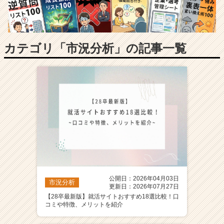
長
企
業
か
ら
カテゴリ「市況分析」の記事一覧
ス
カ
ウ
ト
が
届
く
就
活
サ
イ
ト
公開日：2026年04月03日
チ
市況分析
更新日：2026年07月27日
ア
【28卒最新版】就活サイトおすすめ18選比較！口
キ
コミや特徴、メリットを紹介
ャ
リ