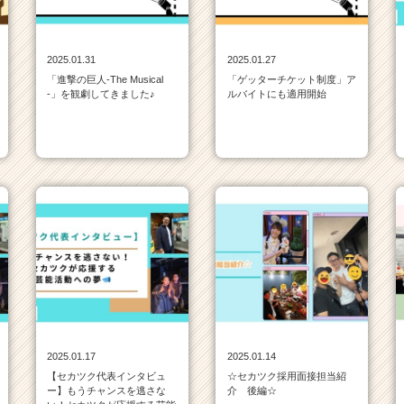
2025.01.31
2025.01.27
「進撃の巨人-The Musical
「ゲッターチケット制度」ア
-」を観劇してきました♪
ルバイトにも適用開始
2025.01.17
2025.01.14
【セカツク代表インタビュ
☆セカツク採用面接担当紹
ー】もうチャンスを逃さな
介 後編☆