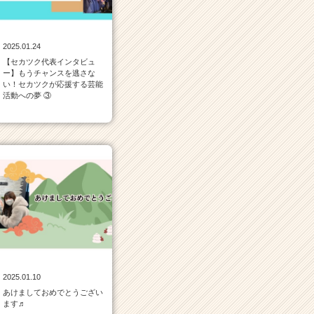
2025.01.24
【セカツク代表インタビュ
ー】もうチャンスを逃さな
い！セカツクが応援する芸能
活動への夢 ③
2025.01.10
あけましておめでとうござい
ます♬