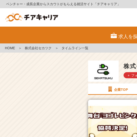
ベンチャー・成長企業からスカウトがもらえる就活サイト「チアキャリア」
株
式
求人を
会
社
HOME
＞
株式会社セカツク
＞
タイムライン一覧
セ
カ
ツ
株式
ク
＋ フ
の
タ
イ
企業TOP
ム
ラ
イ
ン
一
覧
|