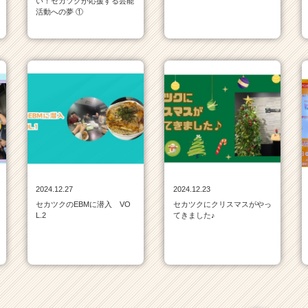
い！セカツクが応援する芸能
活動への夢 ①
2024.12.27
2024.12.23
セカツクのEBMに潜入 VO
セカツクにクリスマスがやっ
L.2
てきました♪