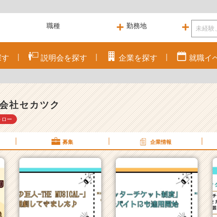
探す
説明会を
探す
企業を
探す
就職
イ
会社セカツク
ォロー
募集
企業情報