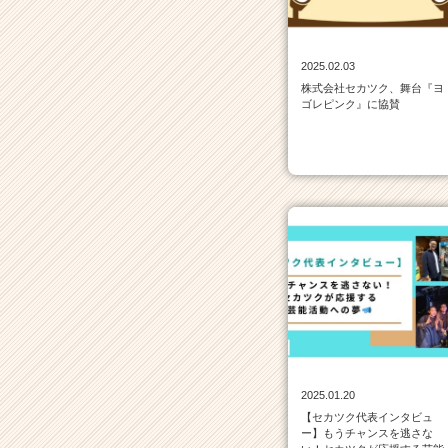
ベ
ン
チ
2025.02.03
ャ
株式会社セカツク、舞台『ヨ
ー・
ゴレピンク』に協賛
成
長
企
業
か
ら
ス
カ
ウ
ト
が
届
く
就
2025.01.20
活
【セカツク代表インタビュ
サ
ー】もうチャンスを逃さな