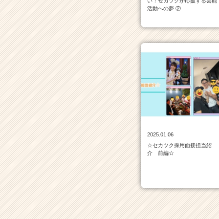
い！セカツクが応援する芸能
イ
活動への夢 ②
ト
チ
ア
キ
ャ
リ
ア
（C
h
e
e
r
C
2025.01.06
a
☆セカツク採用面接担当紹
介 前編☆
r
e
e
r）