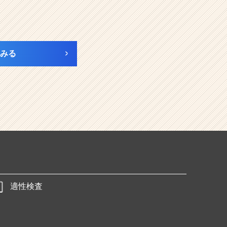
みる
適性検査