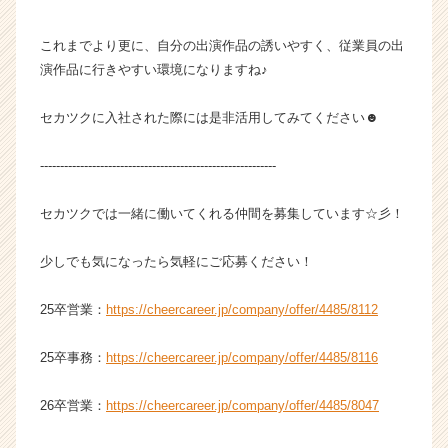
キ
ャ
これまでより更に、自分の出演作品の誘いやすく、従業員の出
リ
演作品に行きやすい環境になりますね♪
ア
（C
h
セカツクに入社された際には是非活用してみてください☻
e
e
-----------------------------------------------------------
r
C
セカツクでは一緒に働いてくれる仲間を募集しています☆彡！
a
r
少しでも気になったら気軽にご応募ください！
e
e
r）
25卒営業：
https://cheercareer.jp/company/offer/4485/8112
25卒事務：
https://cheercareer.jp/company/offer/4485/8116
26卒営業：
https://cheercareer.jp/company/offer/4485/8047