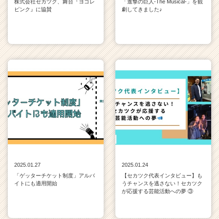
株式会社セカツク、舞台『ヨゴレ
「進撃の巨人-The Musical-」を観
ピンク』に協賛
劇してきました♪
2025.01.27
2025.01.24
「ゲッターチケット制度」アルバ
【セカツク代表インタビュー】も
イトにも適用開始
うチャンスを逃さない！セカツク
が応援する芸能活動への夢 ③