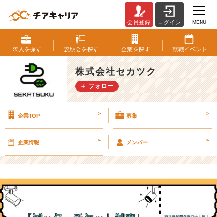
MENU
会員登録
ログイン
「ゲ
ッ
タ
求人を
探す
説明会を
探す
企業を
探す
就職
イベント
ー
チ
株式会社セカツク
ケ
＋ フォロー
ッ
ト
制
>
>
企業TOP
募集
度」
ア
ル
>
>
企業情報
メンバー
バ
イ
ト
に
も
適
用