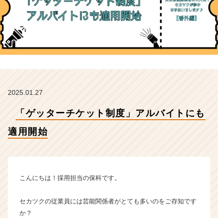
開
始
【株
式
会
社
セ
カ
ツ
2025.01.27
ク
の
「ゲッターチケット制度」アルバイトにも
タ
イ
適用開始
ム
ラ
イ
ン】
|
こんにちは！採用担当の保科です。
ベ
ン
セカツクの従業員には芸能関係者がとても多いのをご存知です
チ
か？
ャ