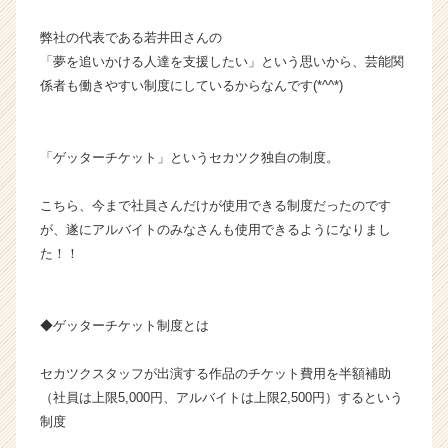
ー・
弊社の代表である若井田さんの
成
長
「夢を追いかける人達を支援したい」という思いから、芸能関
企
係者も働きやすい制度にしているからなんです(*^^*)
業
か
ら
「ゲッターチケット」というセカツク独自の制度。
ス
カ
こちら、今まで社員さんだけが使用できる制度だったのです
ウ
ト
が、遂にアルバイトのみなさんも使用できるようになりまし
が
た！！
届
く
就
◆ゲッターチケット制度とは
活
サ
セカツクスタッフが出演する作品のチケット費用を半額補助
イ
ト
（社員は上限5,000円、アルバイトは上限2,500円）するという
チ
制度
ア