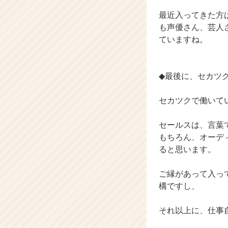
成
最近入ってきた方
長
も声優さん、芸人
企
ていますね。
業
か
ら
ス
◆最後に、セカツ
カ
ウ
セカツクで働いて
ト
が
セールスは、言葉
届
もちろん、オーデ
く
就
ると思います。
活
サ
ご縁があって入っ
イ
構ですし、
ト
チ
それ以上に、仕事
ア
キ