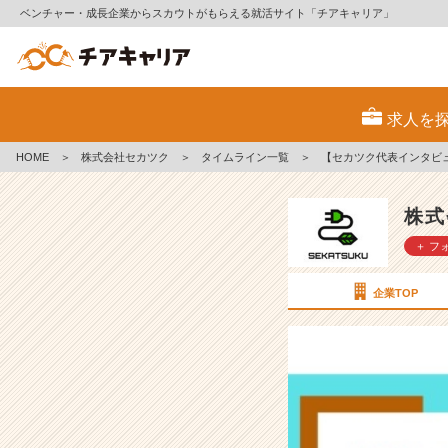
ベンチャー・成長企業からスカウトがもらえる就活サイト「チアキャリア」
【セ
カ
求人を
ツ
ク
HOME
＞
株式会社セカツク
＞
タイムライン一覧
＞
【セカツク代表インタビ
代
表
イ
株式
ン
＋ フ
タ
ビ
ュ
企業TOP
ー】
も
う
チ
ャ
ン
ス