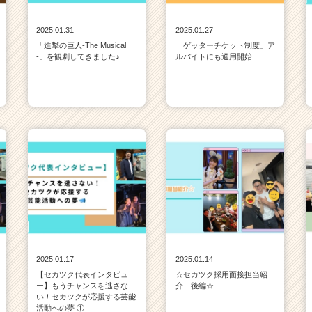
2025.01.31
2025.01.27
「進撃の巨人-The Musical
「ゲッターチケット制度」ア
-」を観劇してきました♪
ルバイトにも適用開始
2025.01.17
2025.01.14
【セカツク代表インタビュ
☆セカツク採用面接担当紹
ー】もうチャンスを逃さな
介 後編☆
い！セカツクが応援する芸能
活動への夢 ①