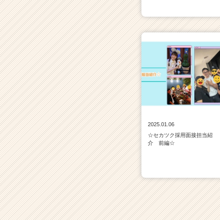
2025.01.06
☆セカツク採用面接担当紹
介 前編☆