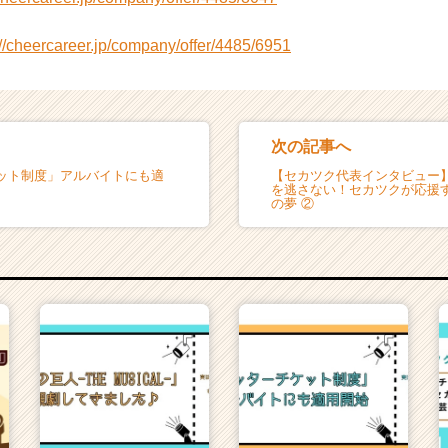
://cheercareer.jp/company/offer/4485/6951
次の記事へ
ット制度」アルバイトにも適
【セカツク代表インタビュー
を逃さない！セカツクが応援
の夢 ②