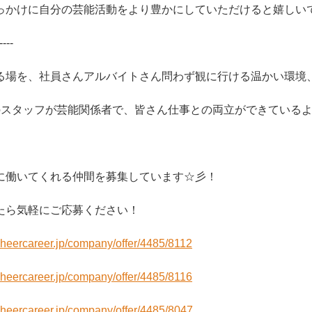
っかけに自分の芸能活動をより豊かにしていただけると嬉しい
----
る場を、社員さんアルバイトさん問わず観に行ける温かい環境
のスタッフが芸能関係者で、皆さん仕事との両立ができている
に働いてくれる仲間を募集しています☆彡！
たら気軽にご応募ください！
/cheercareer.jp/company/offer/4485/8112
/cheercareer.jp/company/offer/4485/8116
/cheercareer.jp/company/offer/4485/8047