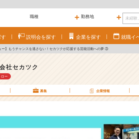
探す
説明会を
探す
企業を
探す
就職
イ
ュー】もうチャンスを逃さない！セカツクが応援する芸能活動への夢 ③
会社セカツク
ォロー
募集
企業情報