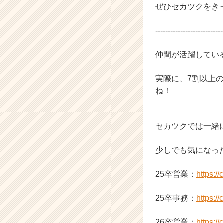
ャ
ぜひセカツクをき
リ
ア
---------------------------
（C
h
仲間が活躍してい
e
e
実際に、7割以上
r
C
ね！
a
r
e
セカツクでは一緒
e
r）
少しでも気になっ
25卒営業：
https:/
25卒事務：
https:/
26卒営業：
https:/