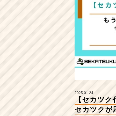
を
逃
さ
な
い！
セ
カ
ツ
ク
が
応
援
す
る
芸
能
活
2025.01.24
動
【セカツク
へ
の
セカツクが
夢