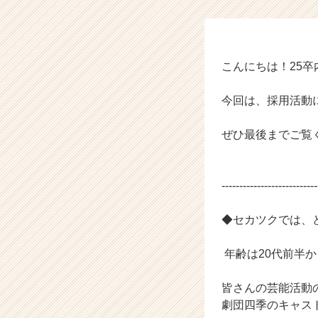
③
【株
式
会
社
こんにちは！25
セ
カ
今回は、採用活動
ツ
ク
ぜひ最後までご覧
の
タ
イ
ム
---------------------------
ラ
イ
◆セカツクでは、
ン】
|
年齢は20代前半
ベ
ン
チ
皆さんの芸能活動
ャ
劇団四季のキャス
ー・