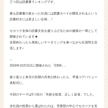
三つ目は読書量ランキングです。
e
e
r
最も読書量の多かった社員には図書カードが贈呈されるという
C
読書好きには羨ましい企画…！
a
r
セカツク全体の読書文化を盛り上げるための施策の一環として
e
開催されています☻
e
全部終わったら美味しいケータリングを食べながら社員同士交
r）
流します♪
--
2024年10月31日に開催された「EBM」。
振り返りと来月の目標の共有が終わったら、早速コアバリュー
表彰式に。
今回のテーマは5つ目の「失敗を歓迎、正しく反省」でした。
全社員の投票から選ばれたのは、営業部の中心でセカツクを支