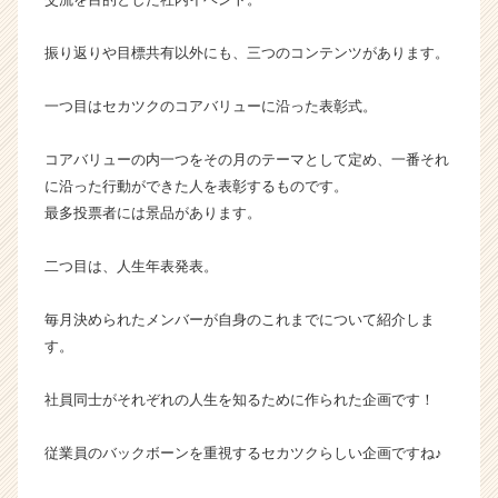
ら
ス
振り返りや目標共有以外にも、三つのコンテンツがあります。
カ
ウ
一つ目はセカツクのコアバリューに沿った表彰式。
ト
が
コアバリューの内一つをその月のテーマとして定め、一番それ
届
く
に沿った行動ができた人を表彰するものです。
就
最多投票者には景品があります。
活
サ
二つ目は、人生年表発表。
イ
ト
毎月決められたメンバーが自身のこれまでについて紹介しま
チ
す。
ア
キ
ャ
社員同士がそれぞれの人生を知るために作られた企画です！
リ
ア
従業員のバックボーンを重視するセカツクらしい企画ですね♪
（C
h