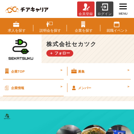
MENU
会員登録
ログイン
セ
カ
ツ
求人を
探す
説明会を
探す
企業を
探す
就職
イベント
ク
の
株式会社セカツク
E
＋ フォロー
B
M
に
>
>
企業TOP
募集
潜
入
V
>
>
企業情報
メンバー
O
L.
2
【株
式
会
社