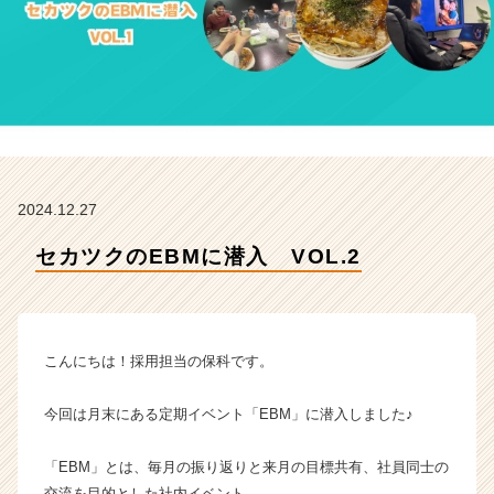
セ
カ
ツ
ク
の
タ
イ
ム
ラ
2024.12.27
イ
ン】
セカツクのEBMに潜入 VOL.2
|
ベ
ン
チ
ャ
こんにちは！採用担当の保科です。
ー・
成
今回は月末にある定期イベント「EBM」に潜入しました♪
長
企
「EBM」とは、毎月の振り返りと来月の目標共有、社員同士の
業
か
交流を目的とした社内イベント。