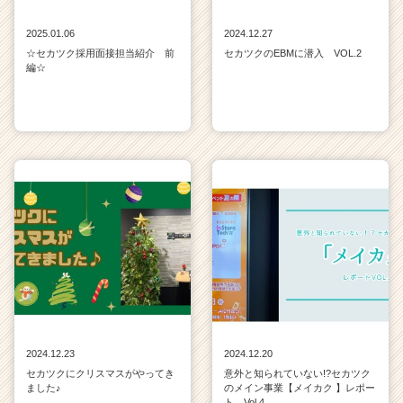
2025.01.06
2024.12.27
☆セカツク採用面接担当紹介 前
セカツクのEBMに潜入 VOL.2
編☆
2024.12.23
2024.12.20
セカツクにクリスマスがやってき
意外と知られていない!?セカツク
ました♪
のメイン事業【メイカク 】レポー
ト Vol.4