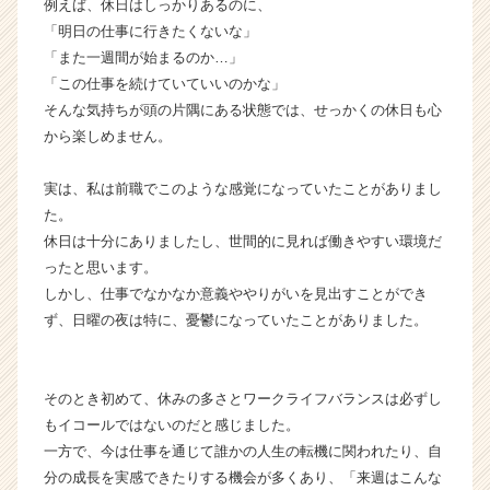
例えば、休日はしっかりあるのに、
サ
「明日の仕事に行きたくないな」
イ
「また一週間が始まるのか…」
ト
チ
「この仕事を続けていていいのかな」
ア
そんな気持ちが頭の片隅にある状態では、せっかくの休日も心
キ
から楽しめません。
ャ
リ
実は、私は前職でこのような感覚になっていたことがありまし
ア
た。
（C
休日は十分にありましたし、世間的に見れば働きやすい環境だ
h
e
ったと思います。
e
しかし、仕事でなかなか意義ややりがいを見出すことができ
r
ず、日曜の夜は特に、憂鬱になっていたことがありました。
C
a
r
そのとき初めて、休みの多さとワークライフバランスは必ずし
e
もイコールではないのだと感じました。
e
r）
一方で、今は仕事を通じて誰かの人生の転機に関われたり、自
分の成長を実感できたりする機会が多くあり、「来週はこんな