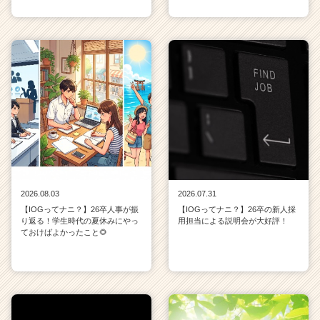
2026.08.03
2026.07.31
【IOGってナニ？】26卒人事が振
【IOGってナニ？】26卒の新人採
り返る！学生時代の夏休みにやっ
用担当による説明会が大好評！
ておけばよかったこと🌻