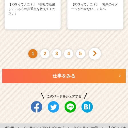
【IOGってナニ？】『御社で活躍
【IOGってナニ？】「将来のイメ
している方の共通点を教えてくだ
ージがつかない…」方へ
さい』
1
2
3
4
5
仕事をみる
このページをシェアする
HOME
＞
インサイド・アウトグループ
＞
タイムライン一覧
＞
【IOGってナ