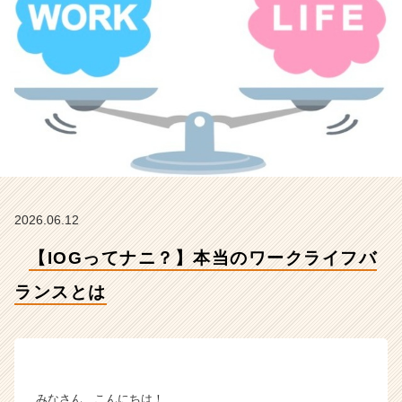
ス
と
は
【イ
ン
サ
イ
ド・
ア
ウ
ト
グ
2026.06.12
ル
ー
【IOGってナニ？】本当のワークライフバ
プ
の
ランスとは
タ
イ
ム
ラ
イ
みなさん、こんにちは！
ン】