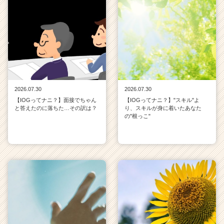
2026.07.30
2026.07.30
【IOGってナニ？】面接でちゃん
【IOGってナニ？】"スキル"よ
と答えたのに落ちた…その訳は？
り、スキルが身に着いたあなた
の"根っこ"