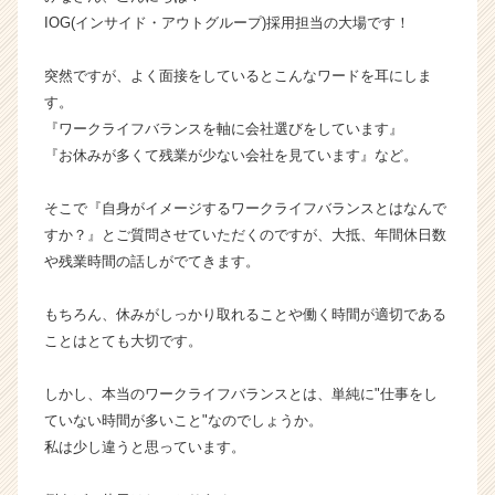
|
IOG(インサイド・アウトグループ)採用担当の大場です！
ベ
ン
突然ですが、よく面接をしているとこんなワードを耳にしま
チ
す。
ャ
『ワークライフバランスを軸に会社選びをしています』
ー・
『お休みが多くて残業が少ない会社を見ています』など。
成
長
企
そこで『自身がイメージするワークライフバランスとはなんで
業
すか？』とご質問させていただくのですが、大抵、年間休日数
か
や残業時間の話しがでてきます。
ら
ス
もちろん、休みがしっかり取れることや働く時間が適切である
カ
ことはとても大切です。
ウ
ト
が
しかし、本当のワークライフバランスとは、単純に"仕事をし
届
ていない時間が多いこと"なのでしょうか。
く
私は少し違うと思っています。
就
活