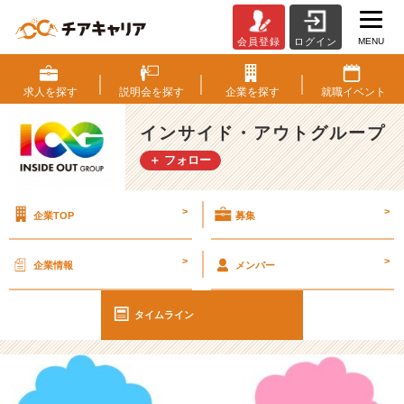
MENU
会員登録
ログイン
【I
O
G
求人を
探す
説明会を
探す
企業を
探す
就職
イベント
っ
て
インサイド・アウトグループ
ナ
＋ フォロー
ニ？】
本
当
>
>
企業TOP
募集
の
ワ
ー
>
>
企業情報
メンバー
ク
ラ
イ
タイムライン
フ
バ
ラ
ン