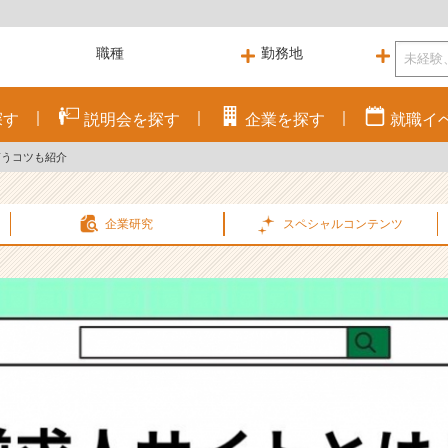
探す
説明会を
探す
企業を
探す
就職
イ
貰うコツも紹介
企業研究
スペシャル
コンテンツ