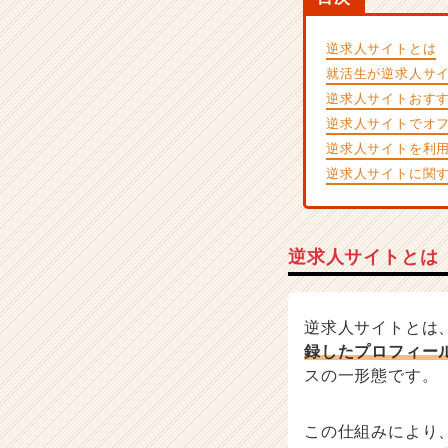
活
サ
逆求人サイトとは
イ
就活生が逆求人サ
ト
逆求人サイトおすす
チ
ア
逆求人サイトでオフ
キ
逆求人サイトを利
ャ
逆求人サイトに関
リ
ア
（C
h
逆求人サイトとは
e
e
r
逆求人サイトとは
C
録したプロフィー
a
r
スの一形態です。
e
e
この仕組みにより
r）