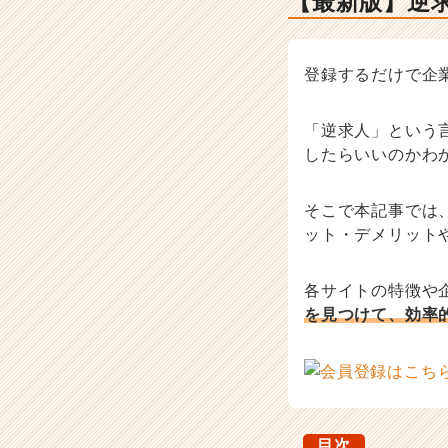
【最新版】逆
記
事
|
ベ
登録するだけで企
ン
チ
ャ
「逆求人」という
ー・
したらいいのかわ
成
長
そこで本記事では
企
ット・デメリット
業
か
ら
各サイトの特徴や
ス
を見つけて、効率
カ
ウ
ト
が
届
く
就
目次