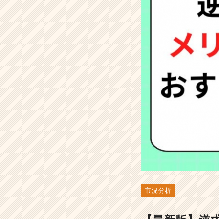
ァ
ー
を
貰
う
コ
ツ
も
紹
介
-
選
考
対
策・
就
活
ノ
ウ
市況分析
ハ
ウ