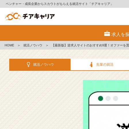
ベンチャー・成長企業からスカウトがもらえる就活サイト「チアキャリア」
【最
新
求人を
版】
逆
HOME
＞
就活ノウハウ
＞
【最新版】逆求人サイトのおすすめ9選！オファーを
求
人
サ
就活ノウハウ
先輩の就活
イ
ト
の
お
す
す
め
9
選！
オ
フ