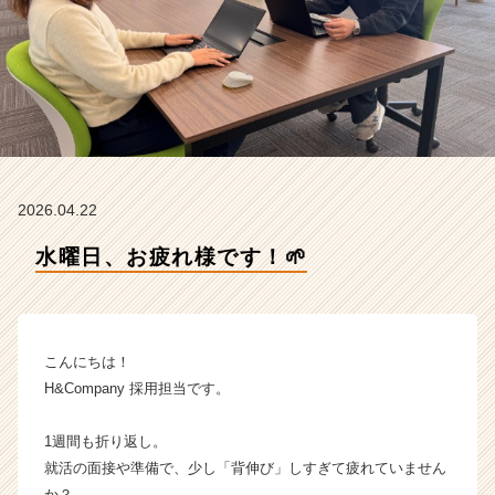
p
a
n
y
の
タ
イ
ム
ラ
2026.04.22
イ
ン】
水曜日、お疲れ様です！🌱
|
ベ
ン
チ
ャ
こんにちは！
ー・
H&Company 採用担当です。
成
長
1週間も折り返し。
企
就活の面接や準備で、少し「背伸び」しすぎて疲れていません
業
か
か？