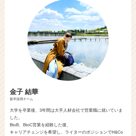
e
e
r
C
a
r
e
e
r）
金子 結華
新卒採用チーム
大学を卒業後、3年間は大手人材会社で営業職に就いていま
した。
BtoB、BtoC営業を経験した後、
キャリアチェンジを希望し、ライターのポジションでH&Co