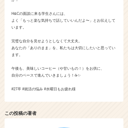
ら
ス
H&Cの面談に来る学生さんには、
カ
よく「もっと楽な気持ちで話していいんだよ〜」とお伝えして
ウ
います。
ト
が
完璧な自分を見せようとしなくて大丈夫。
届
く
あなたの「ありのまま」を、私たちは大切にしたいと思ってい
就
ます。
活
サ
午後も、美味しいコーヒー（や甘いもの！）をお供に、
イ
自分のペースで進んでいきましょう！☕️✨
ト
チ
#27卒 #就活の悩み #水曜日もお疲れ様
ア
キ
ャ
リ
この投稿の著者
ア
（C
h