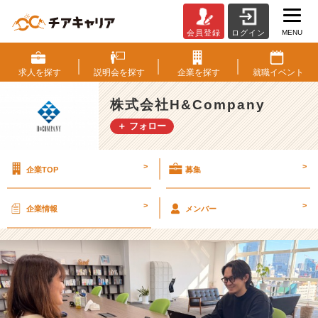
MENU
会員登録
ログイン
水
曜
日、
求人を
探す
説明会を
探す
企業を
探す
就職
イベント
お
疲
株式会社H&Company
れ
＋ フォロー
様
で
す！
>
>
企業TOP
募集
🌱
【株
式
>
>
企業情報
メンバー
会
社
H
&
C
o
m