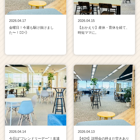
2026.04.17
2026.04.15
金曜日！今週も駆け抜けまし
【おかえり】産休・育休を経て、
た〜！🏃‍♀️💨
時短ママに。
2026.04.14
2026.04.13
今日は“フレンドリーデー”！友達
【4/24】説明会の枠まだ空きあり