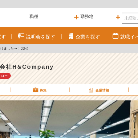
探す
説明会を
探す
企業を
探す
就職
イ
した〜！🏃‍♀️💨
会社H&Company
ォロー
募集
企業情報