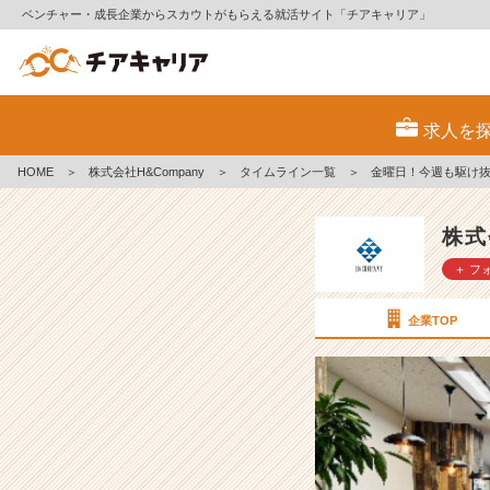
ベンチャー・成長企業からスカウトがもらえる就活サイト「チアキャリア」
金
曜
求人を
日！
今
HOME
＞
株式会社H&Company
＞
タイムライン一覧
＞
金曜日！今週も駆け抜けま
週
も
駆
株式
け
＋ フ
抜
け
ま
企業TOP
し
た〜！
🏃‍♀️
💨
【株
式
会