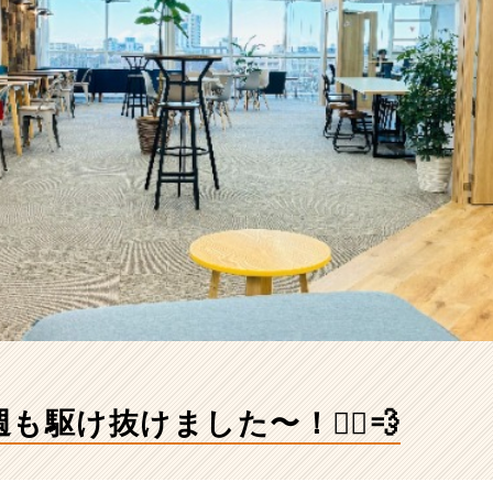
駆け抜けました〜！🏃‍♀️💨