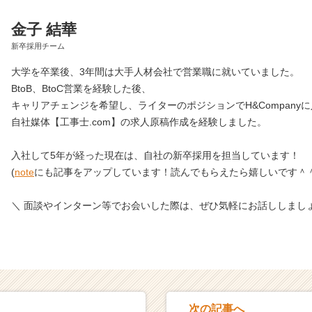
金子 結華
新卒採用チーム
大学を卒業後、3年間は大手人材会社で営業職に就いていました。
BtoB、BtoC営業を経験した後、
キャリアチェンジを希望し、ライターのポジションでH&Company
自社媒体【工事士.com】の求人原稿作成を経験しました。
入社して5年が経った現在は、自社の新卒採用を担当しています！
(
note
にも記事をアップしています！読んでもらえたら嬉しいです＾＾
＼ 面談やインターン等でお会いした際は、ぜひ気軽にお話ししましょ
次の記事へ