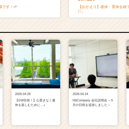
です！🌱
【おかえり】産休・育休を経
に。
2026.04.28
2026.04.24
【GW目前！】心置きなく連
H&Company 会社説明会 ～5
休を楽しむために…♪
月の日程を追加しました～