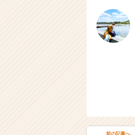
キ
ャ
リ
ア
（C
h
e
e
r
C
a
r
e
e
r）
前の記事へ