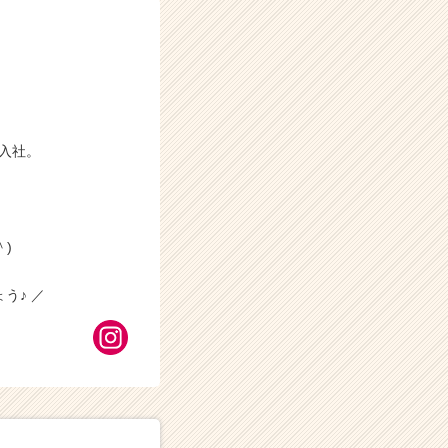
に入社。
)
う♪ ／