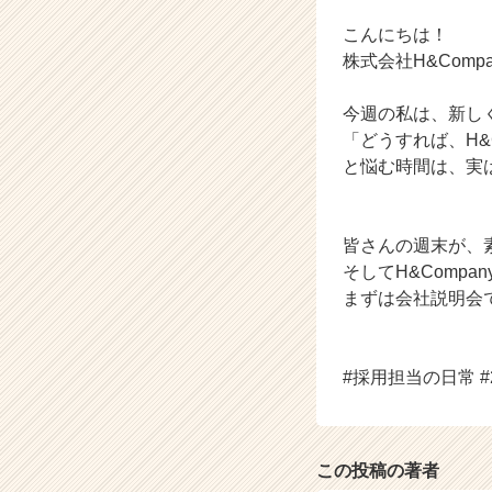
ャ
ー・
こんにちは！
成
株式会社H&Comp
長
企
今週の私は、新し
業
「どうすれば、H
か
と悩む時間は、実
ら
ス
カ
ウ
皆さんの週末が、
ト
そしてH&Comp
が
まずは会社説明会
届
く
就
活
#採用担当の日常 #
サ
イ
ト
チ
この投稿の著者
ア