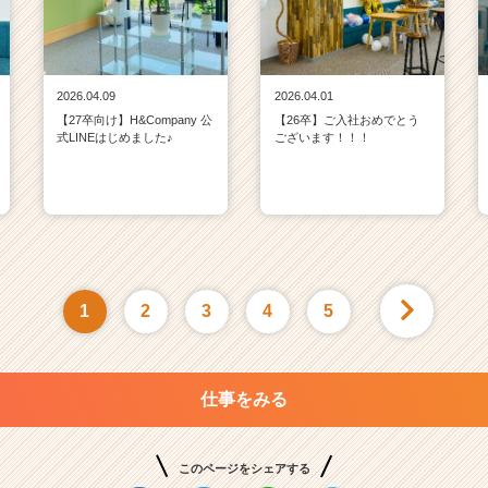
2026.04.09
2026.04.01
【27卒向け】H&Company 公
【26卒】ご入社おめでとう
式LINEはじめました♪
ございます！！！
1
2
3
4
5
仕事をみる
このページをシェアする