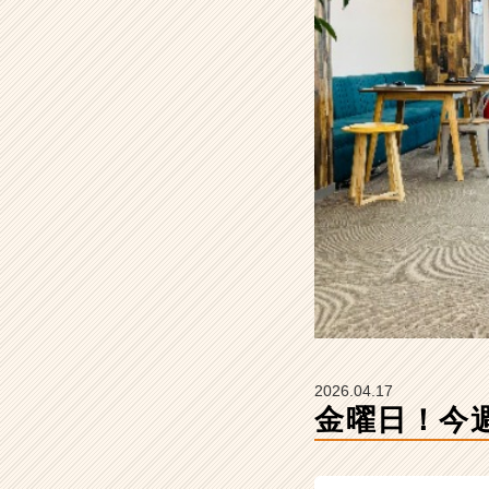
社
H
&
C
o
m
p
a
n
y
の
タ
イ
ム
ラ
イ
ン】
2026.04.17
|
金曜日！今週も
ベ
ン
チ