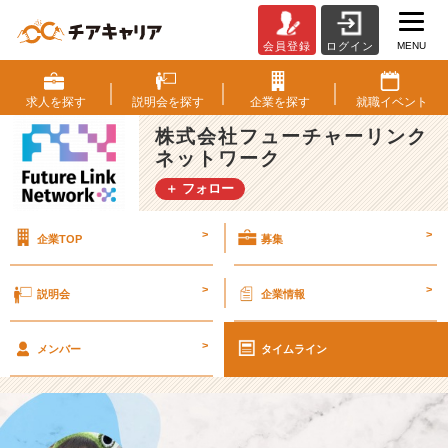
MENU
会員登録
ログイン
【2
6
卒
求人を
探す
説明会を
探す
企業を
探す
就職
イベント
内
株式会社フューチャーリンク
定
ネットワーク
者
イ
＋ フォロー
ン
タ
>
>
企業TOP
募集
ビ
ュ
ー】
>
>
説明会
企業情報
福
島
>
ヲ
メンバー
タイムライン
タ
ク
か
ら