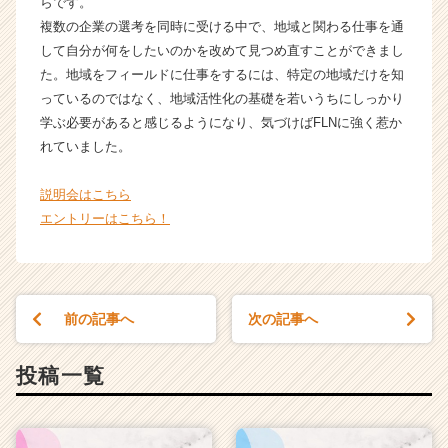
らです。
く
就
複数の企業の選考を同時に受ける中で、地域と関わる仕事を通
活
して自分が何をしたいのかを改めて見つめ直すことができまし
サ
た。地域をフィールドに仕事をするには、特定の地域だけを知
イ
っているのではなく、地域活性化の基礎を若いうちにしっかり
ト
学ぶ必要があると感じるようになり、気づけばFLNに強く惹か
チ
れていました。
ア
キ
ャ
説明会はこちら
リ
エントリーはこちら！
ア
（C
h
e
前の記事へ
次の記事へ
e
r
C
投稿一覧
a
r
e
e