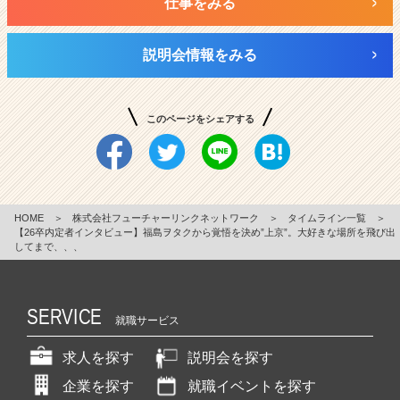
仕事をみる
説明会情報をみる
このページをシェアする
HOME
＞
株式会社フューチャーリンクネットワーク
＞
タイムライン一覧
＞
【26卒内定者インタビュー】福島ヲタクから覚悟を決め”上京”。大好きな場所を飛び出
してまで、、、
SERVICE
就職サービス
求人を探す
説明会を探す
企業を探す
就職イベントを探す