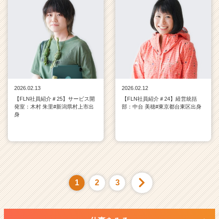
2026.02.13
2026.02.12
【FLN社員紹介＃25】サービス開
【FLN社員紹介＃24】経営統括
発室：木村 朱里#新潟県村上市出
部：中台 美穂#東京都台東区出身
身
1
2
3