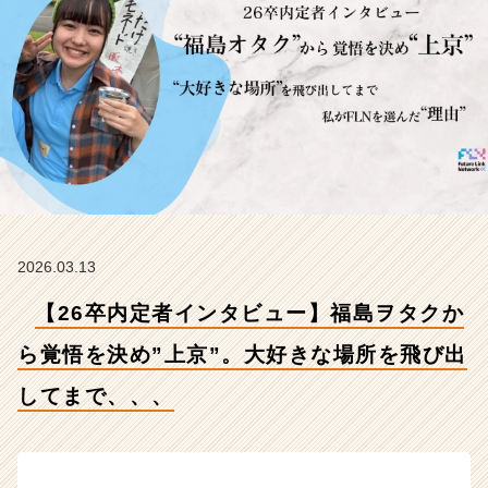
覚
悟
を
決
め”上
京”。
大
好
き
な
場
所
2026.03.13
を
飛
【26卒内定者インタビュー】福島ヲタクか
び
出
ら覚悟を決め”上京”。大好きな場所を飛び出
し
してまで、、、
て
ま
で、、、
【株
式