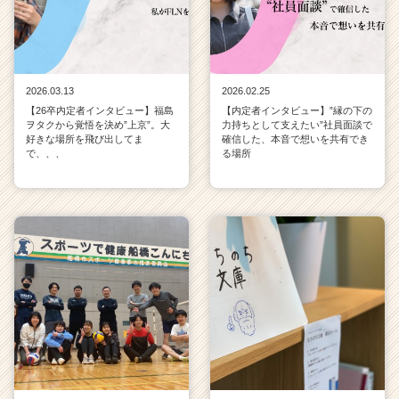
2026.03.13
2026.02.25
【26卒内定者インタビュー】福島
【内定者インタビュー】”縁の下の
ヲタクから覚悟を決め”上京”。大
力持ちとして支えたい”社員面談で
好きな場所を飛び出してま
確信した、本音で想いを共有でき
で、、、
る場所