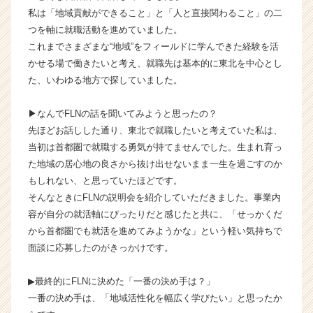
ラ
私は「地域貢献ができること」と「人と直接関わること」の二
イ
つを軸に就職活動を進めていました。
ン】
これまでさまざまな“地域”をフィールドに学んできた経験を活
|
かせる場で働きたいと考え、就職先は基本的に東北を中心とし
ベ
た、いわゆる地方で探していました。
ン
チ
ャ
▶︎なんでFLNの話を聞いてみようと思ったの？
ー・
先ほどお話しした通り、東北で就職したいと考えていた私は、
成
当初は首都圏で就職する勇気が持てませんでした。生まれ育っ
長
た地域の居心地の良さから抜け出せないまま一生を過ごすのか
企
もしれない、と思っていたほどです。
業
そんなときにFLNの説明会を紹介していただきました。事業内
か
ら
容が自分の就活軸にぴったりだと感じたと共に、「せっかくだ
ス
から首都圏でも就活を進めてみようかな」という軽い気持ちで
カ
面談に応募したのがきっかけです。
ウ
ト
▶︎最終的にFLNに決めた「一番の決め手は？」
が
一番の決め手は、「地域活性化を幅広く学びたい」と思ったか
届