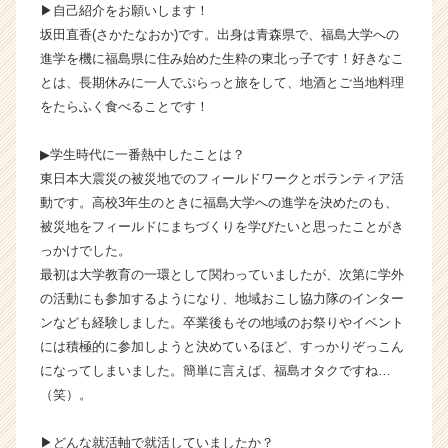
▶︎自己紹介をお願いします！
会
坂田直香(さかたなおか)です。出身は青森県で、福島大学への
社
進学を機に福島県に住み始めた生粋の東北っ子です！好きなこ
フ
ュ
とは、長期休みに一人でぷらっと旅をして、地酒とご当地料理
ー
をたらふく食べることです！
チ
ャ
▶︎学生時代に一番熱中したことは？
ー
東日本大震災の被災地でのフィールドワークとボランティア活
リ
動です。高校3年生のときに福島大学への進学を決めたのも、
ン
被災地をフィールドにまちづくりを学びたいと思ったことがき
ク
ネ
っかけでした。
ッ
最初は大学教育の一環として関わっていましたが、次第に学外
ト
の活動にも参加するようになり、地域おこし協力隊のインター
ワ
ンなども経験しました。卒業後もその地域のお祭りやイベント
ー
には積極的に参加しようと決めているほど、すっかりぞっこん
ク
になってしまいました。簡単に言えば、福島オタクですね…
の
（笑）。
タ
イ
ム
▶︎どんな就活軸で就活していましたか？