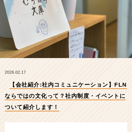
ら
で
は
の
文
化
っ
て？
社
内
制
度・
2026.02.17
イ
ベ
【会社紹介:社内コミュニケーション】FLN
ン
ト
ならではの文化って？社内制度・イベントに
に
ついて紹介します！
つ
い
て
紹
介