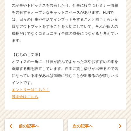
ク
ス記事やトピックスを共有したり、仕事に役立つセミナー情報
の
を共有するオープンなチャットスペースがあります。FLNで
タ
は、日々の仕事や生活でインプットをすることと同じくらい良
イ
質なアウトプットをすることを大切にしていて、それが個人の
ム
成長だけでなくコミュニティ全体の成長につながると考えてい
ラ
イ
ます。
ン】
|
【むちのち文庫】
ベ
オフィスの一角に、社員が読んでよかった本やおすすめの本を
ン
寄贈する棚を設置しています。自由に貸し借りが出来るので気
チ
になっている本があれば気軽に読むことが出来るのが嬉しいポ
ャ
イントです。
ー・
成
エントリーはこちら！
長
説明会はこちら
企
業
か
ら
前の記事へ
次の記事へ
ス