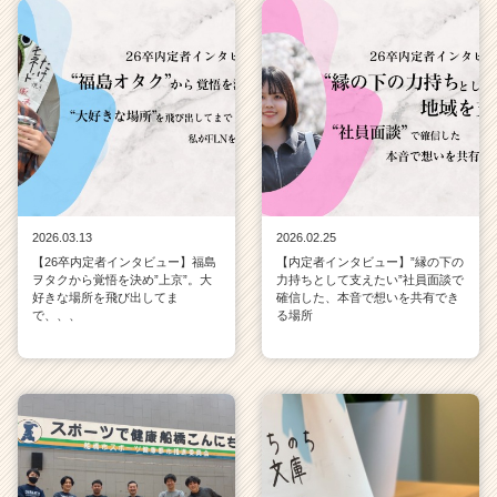
C
a
r
e
e
r）
2026.03.13
2026.02.25
【26卒内定者インタビュー】福島
【内定者インタビュー】”縁の下の
ヲタクから覚悟を決め”上京”。大
力持ちとして支えたい”社員面談で
好きな場所を飛び出してま
確信した、本音で想いを共有でき
で、、、
る場所