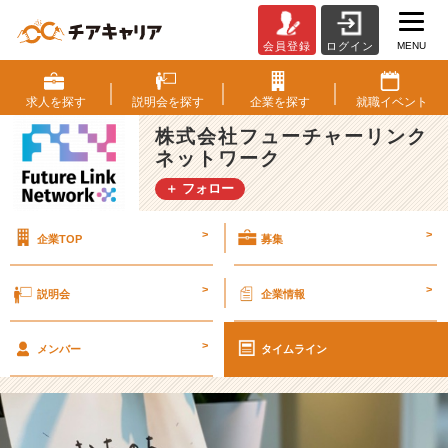
MENU
会員登録
ログイン
【会
社
紹
求人を
探す
説明会を
探す
企業を
探す
就職
イベント
介:
株式会社フューチャーリンク
社
ネットワーク
内
コ
＋ フォロー
ミ
ュ
>
>
企業TOP
募集
ニ
ケ
ー
>
>
説明会
企業情報
シ
ョ
>
ン】
メンバー
タイムライン
F
L
N
な