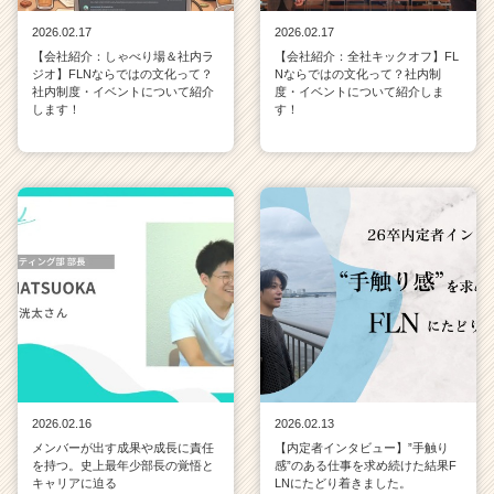
2026.02.17
2026.02.17
【会社紹介：しゃべり場＆社内ラ
【会社紹介：全社キックオフ】FL
ジオ】FLNならではの文化って？
Nならではの文化って？社内制
社内制度・イベントについて紹介
度・イベントについて紹介しま
します！
す！
2026.02.16
2026.02.13
メンバーが出す成果や成長に責任
【内定者インタビュー】”手触り
を持つ。史上最年少部長の覚悟と
感”のある仕事を求め続けた結果F
キャリアに迫る
LNにたどり着きました。