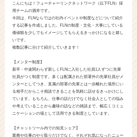
こんにちは！フューチャーリンクネットワーク（以下FLN）採
し
用チームの酒井です。
ま
今回は、FLNならではの社内イベントや制度などについて紹介
す！
【株
する記事を作成しました。FLNの制度・文化・大事にしている
式
価値観を少しでもイメージしてもらえるきっかけになると嬉し
会
いです。
社
複数記事に分けて紹介していきます！
フ
ュ
【メンター制度】
ー
新卒・中途関わらず新しくFLNに入社した社員1人ずつに先輩
チ
ャ
社員がつく制度です。多くは配属された部署外の先輩社員がメ
ー
ンターとしてつき、直属の部署の先輩とは一歩離れた場所にい
リ
る相手だからこそ相談できることを気軽に話せるきっかけにし
ン
ています。もちろん、仕事の話だけでなく社会人としての悩み
ク
や考えていることから趣味の話などの雑談まで、幅広くコミュ
ネ
ニケーションの場として活用できる制度としています。
ッ
ト
ワ
【チャットツール内での知見シェア】
ー
業務や仕事のやり取りだけでなく、それぞれ気になったニュー