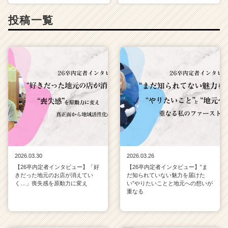
カ
ウ
投稿一覧
ト
が
届
く
就
活
サ
イ
ト
チ
ア
キ
ャ
2026.03.30
2026.03.26
リ
【26卒内定者インタビュー】「好
【26卒内定者インタビュー】”ま
ア
きだった地元のお店が消えてい
だ知られていない魅力を届けた
（C
く…」喪失感を原動力に変え
い”やりたいことと地元への想いが
重なる
h
e
e
r