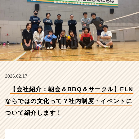
ら
で
は
の
文
化
っ
て？
社
内
制
度・
2026.02.17
イ
ベ
【会社紹介：朝会＆BBQ＆サークル】FLN
ン
ト
ならではの文化って？社内制度・イベントに
に
ついて紹介します！
つ
い
て
紹
介