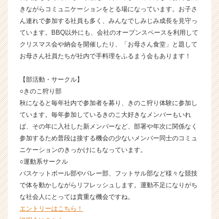
ク
きながらコミュニケーションをとる場になっています。お子さ
の
ん連れで参加する社員も多く、みんなでしみじみ成長を見守っ
タ
ています。BBQ以外にも、会社のオープンスペースを利用して
イ
クリスマス会や納会を開催したり、「お母さん食堂」と題して
ム
お母さん社員たちが社内で手料理をふるまう会もあります！
ラ
イ
ン】
【部活動・サークル】
|
○きのこ狩り部
ベ
秋になると毎年社内で参加者を募り、きのこ狩り体験に参加し
ン
ています。毎年参加しているきのこ大好きなメンバーもいれ
チ
ば、その年に入社した新メンバーなど、部署や年次に関係なく
ャ
参加するため普段は接する機会の少ないメンバー同士のコミュ
ー・
成
ニケーションのきっかけにもなっています。
長
○運動系サークル
企
バスケットボール部やバレー部、フットサル部など様々な競技
業
で体を動かしながらリフレッシュします。運動不足になりがち
か
な社会人にとっては貴重な機会ですね。
ら
エントリーはこちら！
ス