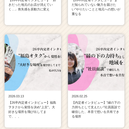
【26卒内定者インタビュー】「好
【26卒内定者インタビュー】”ま
きだった地元のお店が消えてい
だ知られていない魅力を届けた
C
く…」喪失感を原動力に変え
い”やりたいことと地元への想いが
a
重なる
r
e
e
r）
2026.03.13
2026.02.25
【26卒内定者インタビュー】福島
【内定者インタビュー】”縁の下の
ヲタクから覚悟を決め”上京”。大
力持ちとして支えたい”社員面談で
好きな場所を飛び出してま
確信した、本音で想いを共有でき
で、、、
る場所