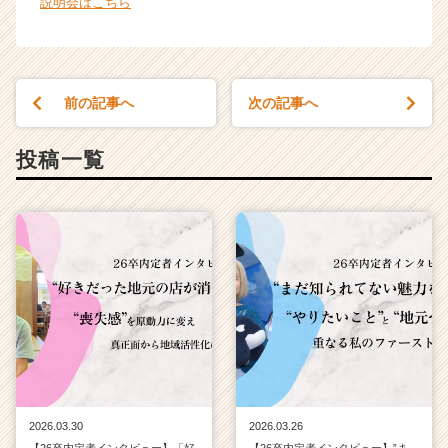
説明会はこちら
カ
ウ
ト
が
届
前の記事へ
次の記事へ
く
就
活
投稿一覧
サ
イ
ト
チ
ア
キ
ャ
リ
ア
（C
h
e
e
2026.03.30
2026.03.26
r