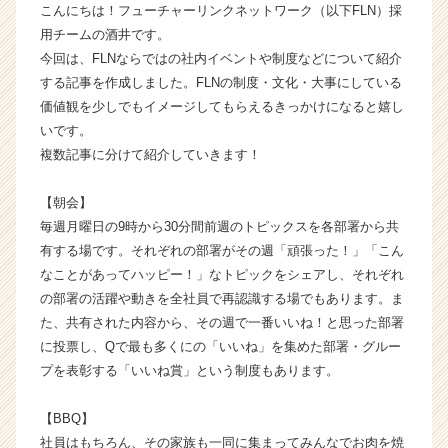
こんにちは！フューチャーリンクネットワーク（以下FLN）採
し
用チームの酒井です。
ま
今回は、FLNならではの社内イベントや制度などについて紹介
す！
【株
する記事を作成しました。FLNの制度・文化・大事にしている
式
価値観を少しでもイメージしてもらえるきっかけになると嬉し
会
いです。
社
複数記事に分けて紹介していきます！
フ
ュ
【朝会】
ー
毎週月曜日の9時から30分間前週のトピックスを各部署から共
チ
ャ
有する場です。それぞれの部署がその週「頑張った！」「こん
ー
なことがあってハッピー！」なトピックをシェアし、それぞれ
リ
の部署の活躍や動きを全社員で再認識する場でもあります。ま
ン
た、共有された内容から、その週で一番いいね！と思った部署
ク
に投票し、Qで最も多くにの「いいね」を集めた部署・グルー
ネ
プを表彰する「いいね賞」という制度もあります。
ッ
ト
ワ
【BBQ】
ー
社員はもちろん、その家族も一同に集まってみんなでお肉を焼