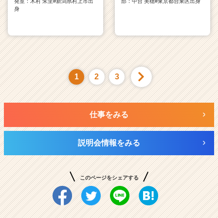
発室：木村 朱里#新潟県村上市出
部：中台 美穂#東京都台東区出身
身
1
2
3
仕事をみる
説明会情報をみる
このページをシェアする