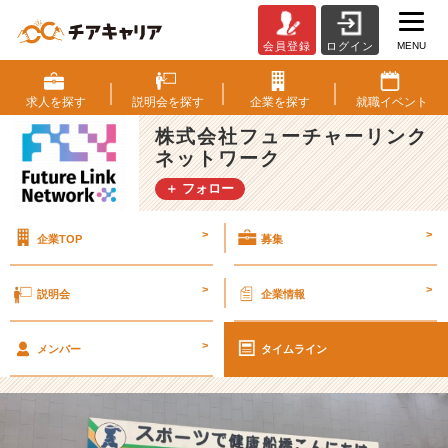
MENU
会員登録
ログイン
【会
社
紹
求人を
探す
説明会を
探す
企業を
探す
就職
イベント
介：
株式会社フューチャーリンク
朝
ネットワーク
会
＆
＋ フォロー
B
B
>
>
企業TOP
募集
Q
＆
サ
>
>
説明会
企業情報
ー
ク
>
ル】
メンバー
タイムライン
F
L
N
な