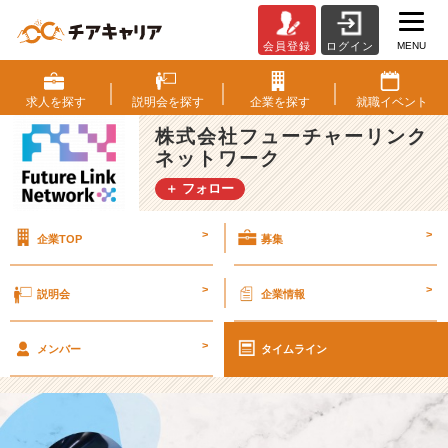
MENU
会員登録
ログイン
【2
6
卒
求人を
探す
説明会を
探す
企業を
探す
就職
イベント
内
株式会社フューチャーリンク
定
ネットワーク
者
イ
＋ フォロー
ン
タ
>
>
企業TOP
募集
ビ
ュ
ー】”ま
>
>
説明会
企業情報
だ
知
>
ら
メンバー
タイムライン
れ
て
い
な