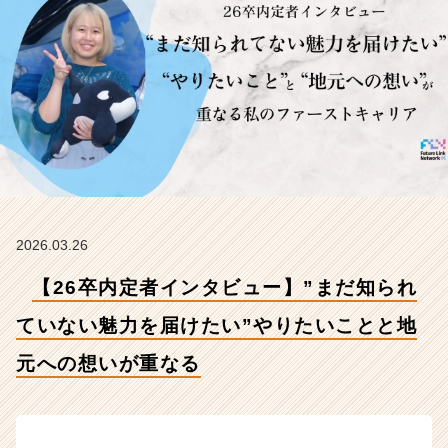
い
魅
力
を
届
け
た
い”や
り
た
い
こ
2026.03.26
と
と
【26卒内定者インタビュー】”まだ知られ
地
元
ていない魅力を届けたい”やりたいことと地
へ
元への想いが重なる
の
想
い
が
重