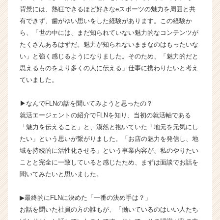
の
背景には、熱狂できるほど好きなeスポーツの魅力を周囲と共
タ
有できず、歯がゆい思いをした経験があります。この経験か
イ
ら、「世の中には、まだ知られていない魅力的なコンテンツが
ム
たくさんあるはずだ。魅力が知られないままなのはもったいな
ラ
い」と強く感じるようになりました。そのため、「魅力的だと
イ
ン】
思えるものをより多くの人に伝える」仕事に携わりたいと考え
|
ていました。
ベ
ン
▶︎なんでFLNの話を聞いてみようと思ったの？
チ
就活エージェントの紹介でFLNを知り、当初の就活軸である
ャ
「魅力を伝えること」と、漠然と抱いていた「地元を元気にし
ー・
たい」という思いが繋がりました。「お店の魅力を発信し、地
成
長
域を持続的に活性化させる」という事業内容が、私のやりたい
企
ことと完全に一致していると感じたため、まずは面談でお話を
業
聞いてみたいと思いました。
か
ら
▶︎最終的にFLNに決めた「一番の決め手は？」
ス
お話を聞いた社員の方の誰もが、「働いているのはいい人たち
カ