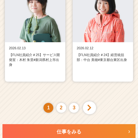
2026.02.13
2026.02.12
【FLN社員紹介＃25】サービス開
【FLN社員紹介＃24】経営統括
発室：木村 朱里#新潟県村上市出
部：中台 美穂#東京都台東区出身
身
1
2
3
仕事をみる