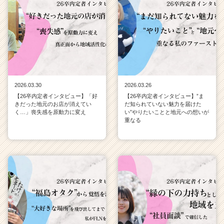
a
r
e
e
r）
2026.03.30
2026.03.26
【26卒内定者インタビュー】「好
【26卒内定者インタビュー】”ま
きだった地元のお店が消えてい
だ知られていない魅力を届けた
く…」喪失感を原動力に変え
い”やりたいことと地元への想いが
重なる