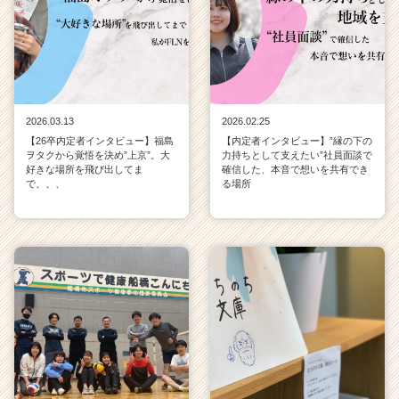
2026.03.13
2026.02.25
【26卒内定者インタビュー】福島
【内定者インタビュー】”縁の下の
ヲタクから覚悟を決め”上京”。大
力持ちとして支えたい”社員面談で
好きな場所を飛び出してま
確信した、本音で想いを共有でき
で、、、
る場所