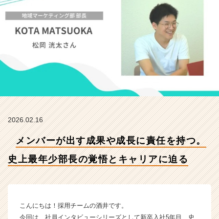
上
最
年
少
部
長
の
覚
悟
と
キ
ャ
2026.02.16
リ
ア
メンバーが出す成果や成長に責任を持つ。
に
迫
史上最年少部長の覚悟とキャリアに迫る
る
【株
式
会
こんにちは！採用チームの酒井です。
社
今回は、社員インタビューシリーズとして新卒入社5年目、史
フ