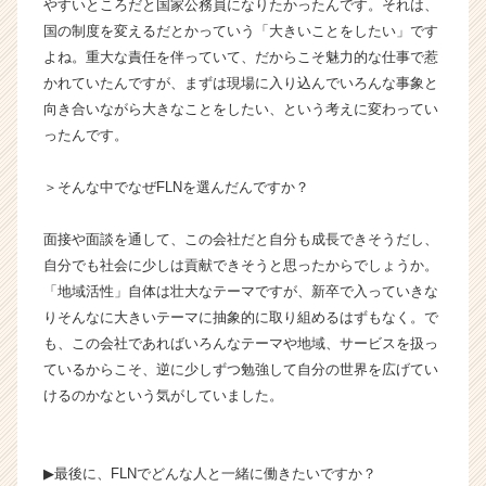
やすいところだと国家公務員になりたかったんです。それは、
|
国の制度を変えるだとかっていう「大きいことをしたい」です
ベ
よね。重大な責任を伴っていて、だからこそ魅力的な仕事で惹
ン
チ
かれていたんですが、まずは現場に入り込んでいろんな事象と
ャ
向き合いながら大きなことをしたい、という考えに変わってい
ー・
ったんです。
成
長
＞そんな中でなぜFLNを選んだんですか？
企
業
面接や面談を通して、この会社だと自分も成長できそうだし、
か
ら
自分でも社会に少しは貢献できそうと思ったからでしょうか。
ス
「地域活性」自体は壮大なテーマですが、新卒で入っていきな
カ
りそんなに大きいテーマに抽象的に取り組めるはずもなく。で
ウ
も、この会社であればいろんなテーマや地域、サービスを扱っ
ト
ているからこそ、逆に少しずつ勉強して自分の世界を広げてい
が
けるのかなという気がしていました。
届
く
就
活
▶︎最後に、FLNでどんな人と一緒に働きたいですか？