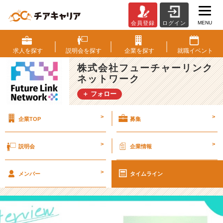
MENU
会員登録
ログイン
メ
ン
バ
求人を
探す
説明会を
探す
企業を
探す
就職
イベント
ー
株式会社フューチャーリンク
が
ネットワーク
出
す
＋ フォロー
成
果
>
>
企業TOP
募集
や
成
長
>
>
説明会
企業情報
に
責
>
任
メンバー
タイムライン
を
持
つ。
史