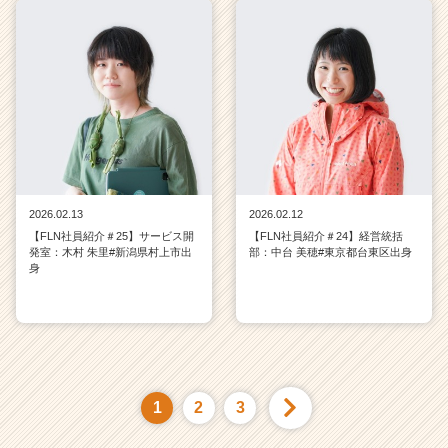
2026.02.13
2026.02.12
【FLN社員紹介＃25】サービス開
【FLN社員紹介＃24】経営統括
発室：木村 朱里#新潟県村上市出
部：中台 美穂#東京都台東区出身
身
1
2
3