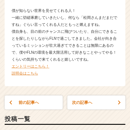
サ
イ
僕が知らない世界を見せてくれる人！
ト
一緒に切磋琢磨していきたいし、何なら「松岡さんまだまだで
チ
すね」ぐらい言ってくれる人だともっと燃えますね。
ア
僕自身も、目の前のチャンスに飛びついたり、自分にできるこ
キ
ャ
とを探したりしながらFLNで過ごしてきました。会社が向き合
リ
っているミッションが壮大過ぎてできることは無限にあるの
ア
で、僕やFLNの環境を最大限活用して好きなことやってやる！
（C
くらいの気持ちで来てくれると嬉しいですね。
h
エントリーはこちら！
e
説明会はこちら
e
r
C
a
r
前の記事へ
次の記事へ
e
e
r）
投稿一覧