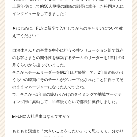
ュ
上最年少にして約50人規模の組織の部長に就任した松岡さんに
ー
インタビューをしてきました！
チ
ャ
▶︎はじめに、FLNに新卒で入社してからのキャリアについて教
ー
えてください！
リ
ン
自治体さんとの事業を中心に担う公共ソリューション部で既存
ク
ネ
のお客さまとの関係性を構築するチームのリーダーを1年目の3
ッ
月くらいから担っていました。
ト
そこからチームリーダーを約1年ほど経験して、2年目の終わり
ワ
くらいの時期にそのチームがグループ化されたことに伴ってそ
ー
のままマネージャーになったんですよね。
ク
で、そこから3年目の終わりかけのタイミングで地域マーケテ
の
ィング部に異動して、半年後くらいで部長に就任しました。
タ
イ
ム
▶︎FLNに入社理由はなんですか？
ラ
イ
もともと漠然と「大きいことをしたい」って思ってて。分かり
ン】